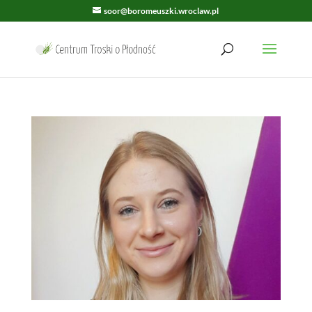
soor@boromeuszki.wroclaw.pl