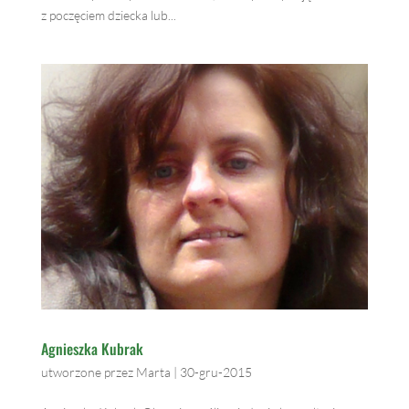
z poczęciem dziecka lub...
Agnieszka Kubrak
utworzone przez
Marta
|
30-gru-2015