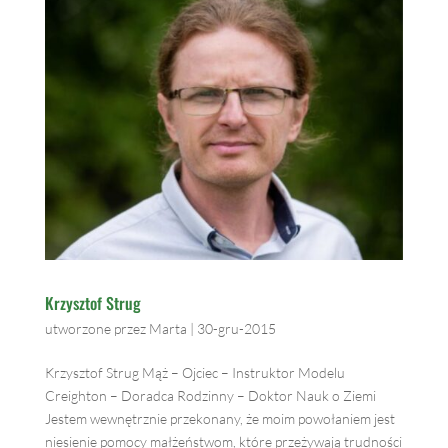
Krzysztof Strug
utworzone przez
Marta
|
30-gru-2015
Krzysztof Strug Mąż – Ojciec – Instruktor Modelu
Creighton – Doradca Rodzinny – Doktor Nauk o Ziemi
Jestem wewnętrznie przekonany, że moim powołaniem jest
niesienie pomocy małżeństwom, które przeżywają trudności