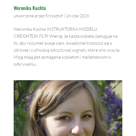
Weronika Kuchta
utworzone przez
Krzysztof
|
16-cze-2026
Weronika Kuchta INSTRUKTORKA MODELU
CREIGHTON FCPI Wierzę, że każda kobieta zasługuje na
to, aby rozumieć swoje ciało, świadomie troszczyć się o
zdrowie i z ufnością odczytywać sygnały, które ono wysyła.
Moją misją jest pomaganie kobietom i małżeństwom w
odkrywaniu...