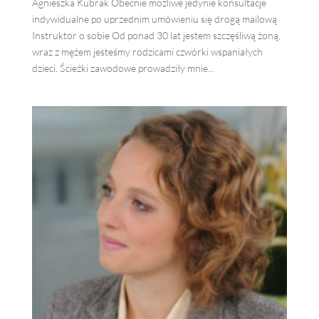
Agnieszka Kubrak Obecnie możliwe jedynie konsultacje
indywidualne po uprzednim umówieniu się drogą mailową
Instruktor o sobie Od ponad 30 lat jestem szczęśliwą żoną,
wraz z mężem jesteśmy rodzicami czwórki wspaniałych
dzieci. Ścieżki zawodowe prowadziły mnie...