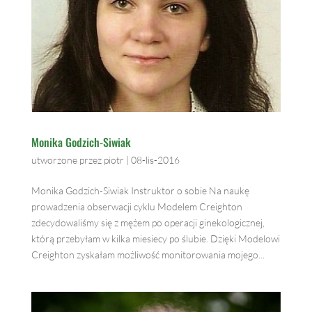
Monika Godzich-Siwiak
utworzone przez
piotr
|
08-lis-2016
Monika Godzich-Siwiak Instruktor o sobie Na naukę
prowadzenia obserwacji cyklu Modelem Creighton
zdecydowaliśmy się z mężem po operacji ginekologicznej,
którą przebyłam w kilka miesiecy po ślubie. Dzięki Modelowi
Creighton zyskałam możliwość monitorowania mojego...