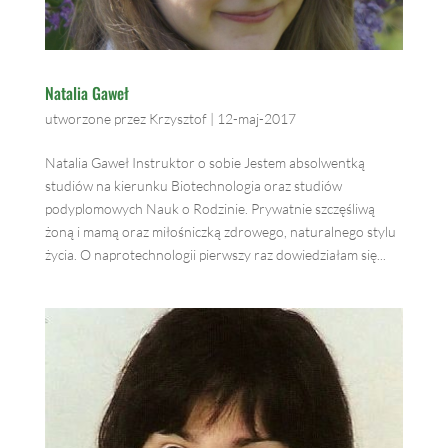
Natalia Gaweł
utworzone przez
Krzysztof
|
12-maj-2017
Natalia Gaweł Instruktor o sobie Jestem absolwentką
studiów na kierunku Biotechnologia oraz studiów
podyplomowych Nauk o Rodzinie. Prywatnie szczęśliwą
żoną i mamą oraz miłośniczką zdrowego, naturalnego stylu
życia. O naprotechnologii pierwszy raz dowiedziałam się...