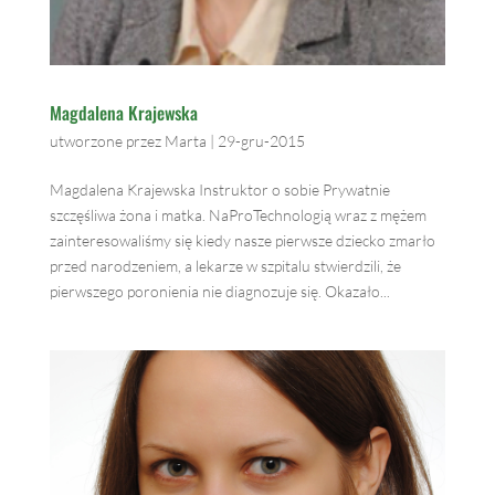
Magdalena Krajewska
utworzone przez
Marta
|
29-gru-2015
Magdalena Krajewska Instruktor o sobie Prywatnie
szczęśliwa żona i matka. NaProTechnologią wraz z mężem
zainteresowaliśmy się kiedy nasze pierwsze dziecko zmarło
przed narodzeniem, a lekarze w szpitalu stwierdzili, że
pierwszego poronienia nie diagnozuje się. Okazało...