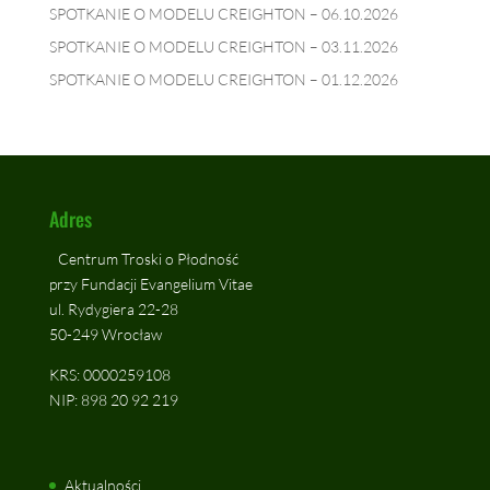
SPOTKANIE O MODELU CREIGHTON – 06.10.2026
SPOTKANIE O MODELU CREIGHTON – 03.11.2026
SPOTKANIE O MODELU CREIGHTON – 01.12.2026
Adres
Centrum Troski o Płodność
przy Fundacji Evangelium Vitae
ul. Rydygiera 22-28
50-249 Wrocław
KRS: 0000259108
NIP: 898 20 92 219
Aktualności