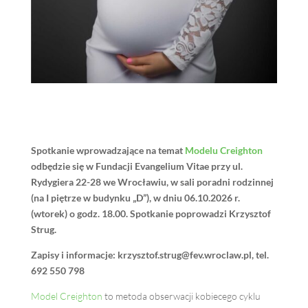
Spotkanie wprowadzające na temat
Modelu Creighton
odbędzie się w Fundacji Evangelium Vitae przy ul.
Rydygiera 22-28 we Wrocławiu, w sali poradni rodzinnej
(na I piętrze w budynku „D”), w dniu 06.10.2026 r.
(wtorek) o godz. 18.00. Spotkanie poprowadzi Krzysztof
Strug.
Zapisy i informacje:
krzysztof.strug@fev.wroclaw.pl
, tel.
692 550 798
Model Creighton
to metoda obserwacji kobiecego cyklu