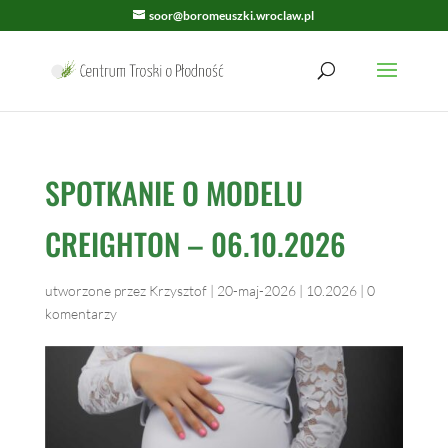
soor@boromeuszki.wroclaw.pl
SPOTKANIE O MODELU
CREIGHTON – 06.10.2026
utworzone przez
Krzysztof
|
20-maj-2026
|
10.2026
|
0
komentarzy