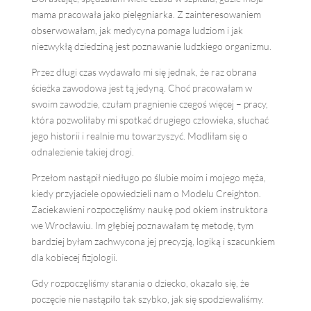
mama pracowała jako pielęgniarka. Z zainteresowaniem
obserwowałam, jak medycyna pomaga ludziom i jak
niezwykłą dziedziną jest poznawanie ludzkiego organizmu.
Przez długi czas wydawało mi się jednak, że raz obrana
ścieżka zawodowa jest tą jedyną. Choć pracowałam w
swoim zawodzie, czułam pragnienie czegoś więcej – pracy,
która pozwoliłaby mi spotkać drugiego człowieka, słuchać
jego historii i realnie mu towarzyszyć. Modliłam się o
odnalezienie takiej drogi.
Przełom nastąpił niedługo po ślubie moim i mojego męża
,
kiedy przyjaciele opowiedzieli nam o Modelu Creighton.
Zaciekawieni rozpoczęliśmy naukę pod okiem instruktora
we Wrocławiu. Im głębiej poznawałam tę metodę, tym
bardziej byłam zachwycona jej precyzją, logiką i szacunkiem
dla kobiecej fizjologii.
Gdy rozpoczęliśmy starania o dziecko, okazało się, że
poczęcie nie nastąpiło tak szybko, jak się spodziewaliśmy.