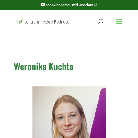
soor@boromeuszki.wroclaw.pl
Weronika Kuchta