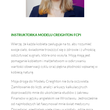
INSTRUKTORKA MODELU CREIGHTON FCPI
Wierzę, że każda kobieta zasługuje na to, aby rozumieć
swoje ciało, świadomie troszczyć się o zdrowie i z ufnością
odczytywać sygnały, które ono wysyła. Moją misją jest
pomaganie kobietom i małżeństwom w odkrywaniu
wartości obserwacji cyklu oraz piękna płodności wpisanej w
kobiecą naturę.
Moja droga do Modelu Creighton nie była oczywista.
Zamiłowanie do liczb, analiz i arkuszy kalkulacyjnych
doprowadziło mnie do ukończenia studiów z zakresu
Finansów w języku angielskim we Wrocławiu. Jednocześnie
od najmłodszych lat fascynował mnie świat medycyny.
Dorastając, spędzałam wiele czasu w szpitalu, gdzie moja