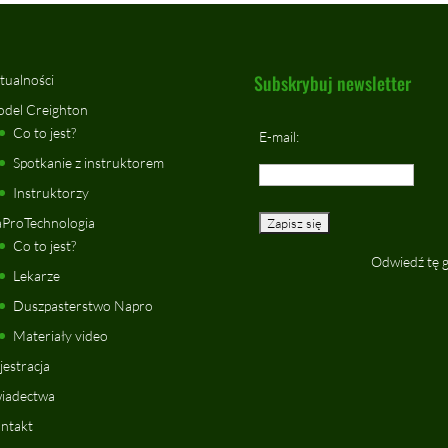
Subskrybuj newsletter
tualności
del Creighton
Co to jest?
E-mail:
Spotkanie z instruktorem
Instruktorzy
ProTechnologia
Co to jest?
Odwiedź tę 
Lekarze
Duszpasterstwo Napro
Materiały video
jestracja
iadectwa
ntakt