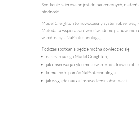
Spotkanie skierowane jest do narzeczonych, małżeńst
płodność.
Model Creighton to nowoczesny system obserwacji c
Metoda ta wspiera zarówno świadome planowanie rod
współpracy z NaProtechnologią.
Podczas spotkania będzie można dowiedzieć się:
na czym polega Model Creighton,
jak obserwacja cyklu może wspierać zdrowie kobie
komu może pomóc NaProtechnologia,
jak wygląda nauka i prowadzenie obserwacji.