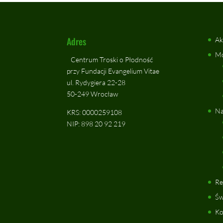
Adres
Ak
Mo
Centrum Troski o Płodność
przy Fundacji Evangelium Vitae
ul. Rydygiera 22-28
50-249 Wrocław
Na
KRS: 0000259108
NIP: 898 20 92 219
Re
Św
Ko