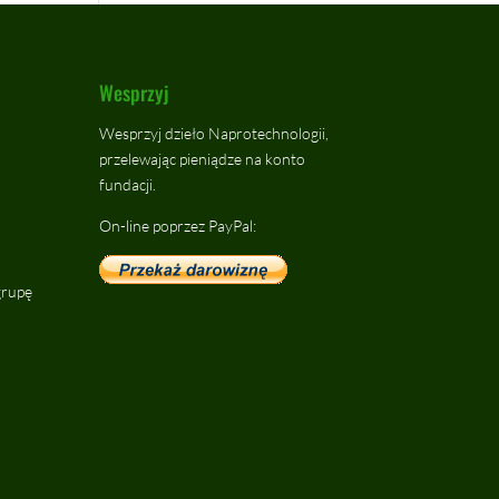
Wesprzyj
Wesprzyj dzieło Naprotechnologii,
przelewając pieniądze na konto
fundacji.
On-line poprzez PayPal:
grupę