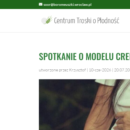
soor@boromeuszki.wroclaw.pl
SPOTKANIE O MODELU CREI
utworzone przez
Krzysztof
|
10-cze-2026
|
20.07.2