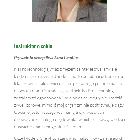
Instruktor o sobie
Prywatnie szczęśliwa żona i matka.
NaProTechnologią wraz z mężem zainteresowaliśmy się
kiedy nasze pierwsze dziecko zmarło przed narodzeniem, a
lekarze w szpitalu stwierdzili, że pierwszego poronienia nie
diagnozuje się. Okazało się, że dzięki NaProTechnologii
zostałam zdiagnozowana i kolejne dzieci mogły się urodzić
żywe i zdrowe, mimo iż mój organizm nie podtrzymuje ciąży.
Obecnie jestem szczęśliwą mamą trójki wesołych
dziewczynek i małego orędownika w niebie, a swoją wiedzą i
doświadczeniem mogę służyć innym.
Uczę Modelu Creighton zarówno małżonków zmagających