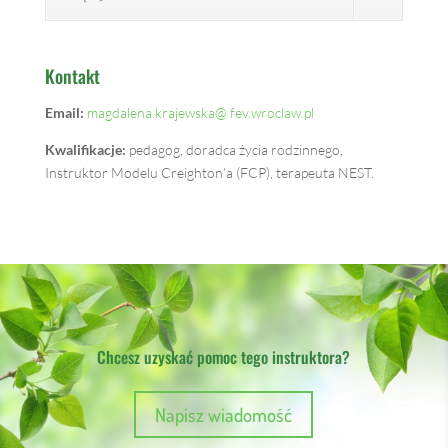
Kontakt
Email:
magdalena.krajewska@ fev.wroclaw.pl
Kwalifikacje:
pedagog, doradca życia rodzinnego,
Instruktor Modelu Creighton’a (FCP), terapeuta NEST.
Chcesz uzyskać pomoc tego instruktora?
Napisz wiadomość