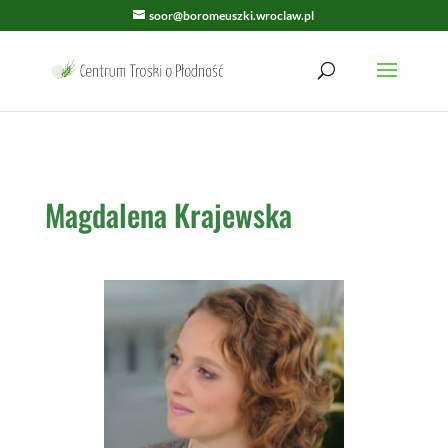
soor@boromeuszki.wroclaw.pl
Magdalena Krajewska