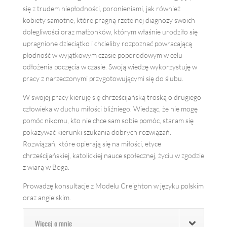
się z trudem niepłodności, poronieniami, jak również
kobiety samotne, które pragną rzetelnej diagnozy swoich
dolegliwości oraz małżonków, którym właśnie urodziło się
upragnione dzieciątko i chcieliby rozpoznać powracającą
płodność w wyjątkowym czasie poporodowym w celu
odłożenia poczęcia w czasie. Swoją wiedzę wykorzystuję w
pracy z narzeczonymi przygotowującymi się do ślubu.
W swojej pracy kieruję się chrześcijańską troską o drugiego
człowieka w duchu miłości bliźniego. Wiedząc, że nie mogę
pomóc nikomu, kto nie chce sam sobie pomóc, staram się
pokazywać kierunki szukania dobrych rozwiązań.
Rozwiązań, które opierają się na miłości, etyce
chrześcijańskiej, katolickiej nauce społecznej, życiu w zgodzie
z wiarą w Boga.
Prowadzę konsultacje z Modelu Creighton w języku polskim
oraz angielskim.
Więcej o mnie