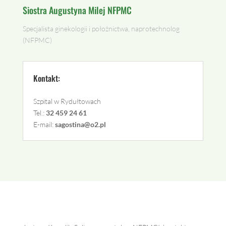
Siostra Augustyna Milej NFPMC
Specjalista ginekologii i położnictwa, naprotechnolog
(NFPMC)
Kontakt:
Szpital w Rydułtowach
Tel.:
32 459 24 61
E-mail:
sagostina@o2.pl