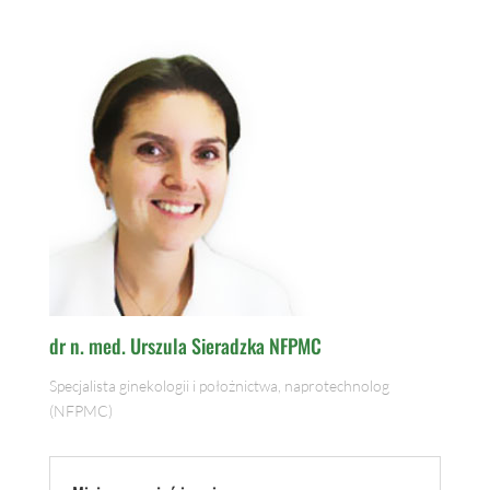
dr n. med. Urszula Sieradzka NFPMC
Specjalista ginekologii i położnictwa, naprotechnolog
(NFPMC)