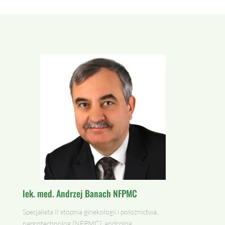
lek. med. Andrzej Banach NFPMC
Specjalista II stopnia ginekologii i położnictwa,
naprotechnolog (NFPMC), androlog