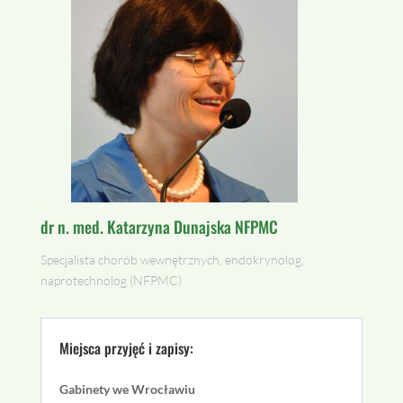
dr n. med. Katarzyna Dunajska NFPMC
Specjalista chorób wewnętrznych, endokrynolog,
naprotechnolog (NFPMC)
Miejsca przyjęć i zapisy:
Gabinety we Wrocławiu