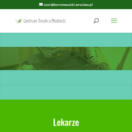
soor@boromeuszki.wroclaw.pl
Lekarze