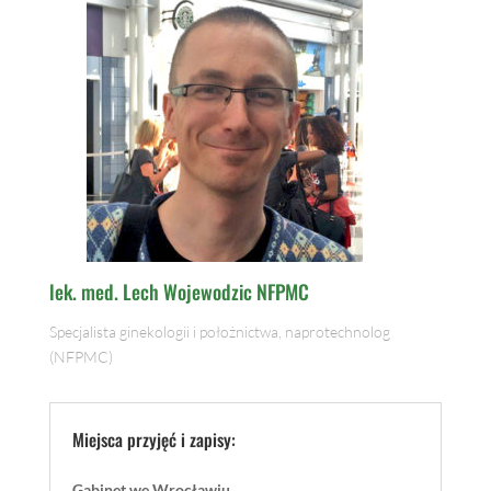
lek. med. Lech Wojewodzic NFPMC
Specjalista ginekologii i położnictwa, naprotechnolog
(NFPMC)
Miejsca przyjęć i zapisy:
Gabinet we Wrocławiu