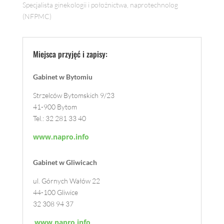
Specjalista ginekologii i położnictwa, naprotechnolog
(NFPMC)
Miejsca przyjęć i zapisy:
Gabinet w Bytomiu
Strzelców Bytomskich 9/23
41-900 Bytom
Tel.: 32 281 33 40
www.napro.info
Gabinet w Gliwicach
ul. Górnych Wałów 22
44-100 Gliwice
32 308 94 37
www.napro.info