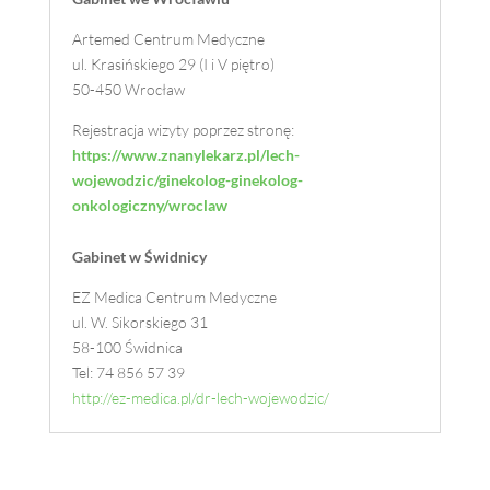
Artemed Centrum Medyczne
ul.
Krasińskiego 29 (I i V piętro)
50-450 Wrocław
Rejestracja wizyty poprzez stronę:
https://www.znanylekarz.pl/lech-
wojewodzic/ginekolog-ginekolog-
onkologiczny/wroclaw
Gabinet w Świdnicy
EZ Medica Centrum Medyczne
ul.
W. Sikorskiego 31
58-100 Świdnica
Tel:
74 856 57 39
http://ez-medica.pl/dr-lech-wojewodzic/