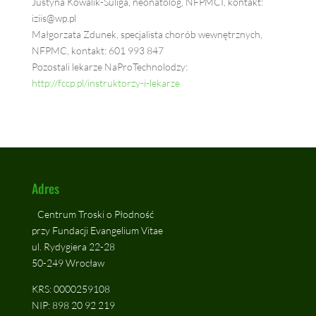
Justyna Kowalik-Suliga, neonatolog, NFPMCI, kontakt:
iziis@wp.pl
Małgorzata Zdunek, specjalista chorób wewnętrznych,
NFPMC, kontakt: 601 993 847
Pozostali lekarze NaProTechnolodzy:
http://fccp.pl/instruktorzy-i-lekarze
Adres
Centrum Troski o Płodność
przy Fundacji Evangelium Vitae
ul. Rydygiera 22-28
50-249 Wrocław
KRS: 0000259108
NIP: 898 20 92 219