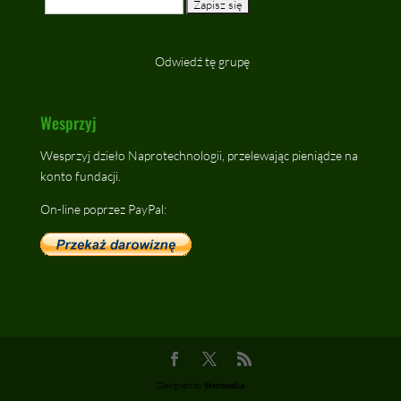
Odwiedź tę grupę
Wesprzyj
Wesprzyj dzieło Naprotechnologii, przelewając pieniądze na
konto fundacji.
On-line poprzez PayPal:
Designed by
Stermedia