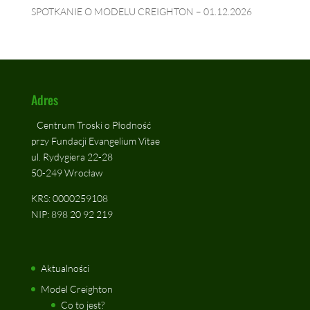
SPOTKANIE O MODELU CREIGHTON – 01.12.2026
Adres
Centrum Troski o Płodność
przy Fundacji Evangelium Vitae
ul. Rydygiera 22-28
50-249 Wrocław
KRS: 0000259108
NIP: 898 20 92 219
Aktualności
Model Creighton
Co to jest?