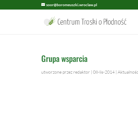
soor@boromeuszki.wroclaw.pl
Grupa wsparcia
utworzone przez
redaktor
|
08-lis-2014
|
Aktualnośc