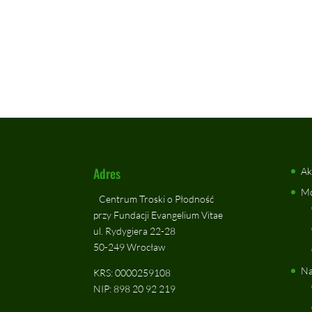
Adres
Ak
Mo
Centrum Troski o Płodność
przy Fundacji Evangelium Vitae
ul. Rydygiera 22-28
50-249 Wrocław
Na
KRS: 0000259108
NIP: 898 20 92 219