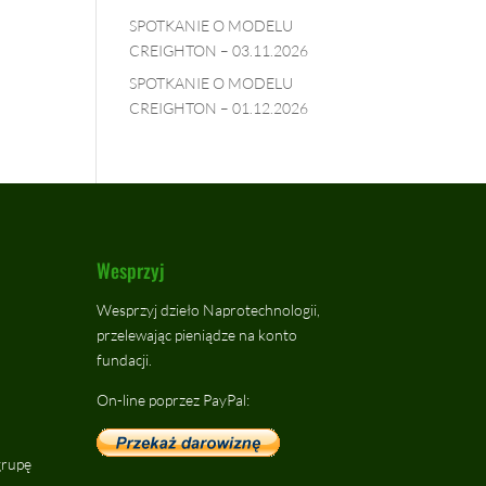
SPOTKANIE O MODELU
CREIGHTON – 03.11.2026
SPOTKANIE O MODELU
CREIGHTON – 01.12.2026
Wesprzyj
Wesprzyj dzieło Naprotechnologii,
przelewając pieniądze na konto
fundacji.
On-line poprzez PayPal:
grupę