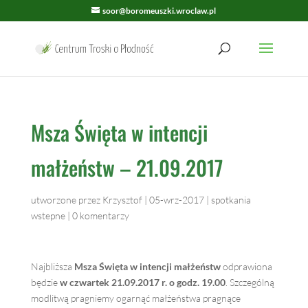
soor@boromeuszki.wroclaw.pl
Msza Święta w intencji
małżeństw – 21.09.2017
utworzone przez
Krzysztof
|
05-wrz-2017
|
spotkania
wstepne
|
0 komentarzy
Najbliższa
Msza Święta w intencji małżeństw
odprawiona
będzie
w czwartek 21.09.2017 r. o godz. 19.00
. Szczególną
modlitwą pragniemy ogarnąć małżeństwa pragnące