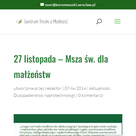
soor@boromeuszki.wroclaw.pl
27 listopada – Msza św. dla
małżeństw
utworzone przez
redaktor
|
07-lis-2014
|
Aktualności
,
Duszpasterstwo naprotechnologii
|
0 komentarzy