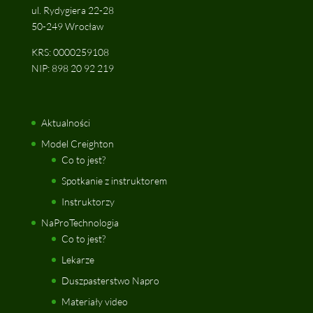
ul. Rydygiera 22-28
50-249 Wrocław
KRS: 0000259108
NIP: 898 20 92 219
Aktualności
Model Creighton
Co to jest?
Spotkanie z instruktorem
Instruktorzy
NaProTechnologia
Co to jest?
Lekarze
Duszpasterstwo Napro
Materiały video