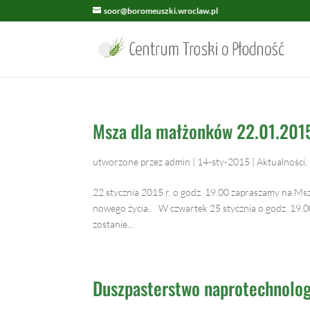
soor@boromeuszki.wroclaw.pl
Msza dla małżonków 22.01.2015
utworzone przez
admin
|
14-sty-2015
|
Aktualności
,
22 stycznia 2015 r. o godz. 19.00 zapraszamy na Msz
nowego życia. W czwartek 25 stycznia o godz. 19.0
zostanie...
Duszpasterstwo naprotechnolog