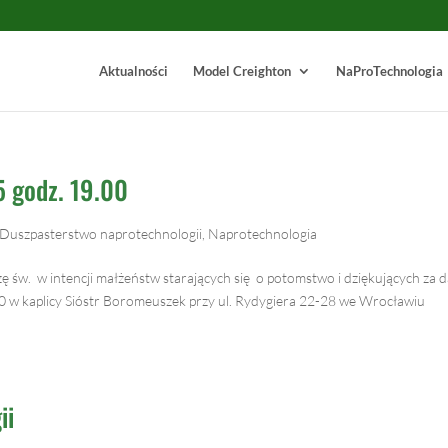
Aktualności
Model Creighton
NaProTechnologia
 godz. 19.00
Duszpasterstwo naprotechnologii
,
Naprotechnologia
ę św. w intencji małżeństw starających się o potomstwo i dziękujących za 
0 w kaplicy Sióstr Boromeuszek przy ul. Rydygiera 22-28 we Wrocławiu
ii