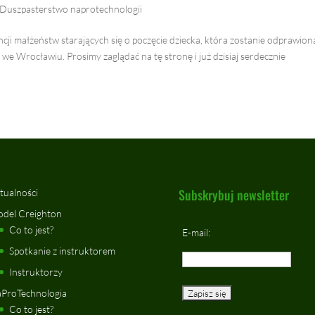
Duszpasterstwo naprotechnologii
cji małżeństw starających się o poczęcie dziecka, która zostanie odprawion
we Wrocławiu. Prosimy zaglądać na tę stronę i już dzisiaj serdecznie
Subskrybuj newsletter
tualności
del Creighton
Co to jest?
E-mail:
Spotkanie z instruktorem
Instruktorzy
ProTechnologia
Co to jest?