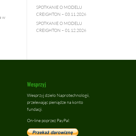
SPOTKANIE O MODELU
CREIGHTON – 03.11.2026
a w
SPOTKANIE O MODELU
CREIGHTON – 01.12.2026
Wesprzyj
Wesprzyj dzieło Naprotechnologii,
przelewając pieniądze na konto
fundacji.
On-line poprzez PayPal: