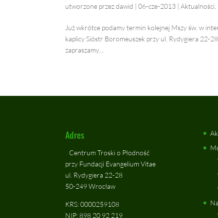
utworzone przez
dawid
|
06-cze-2013
|
Aktualności
,
Już wkrótce podamy termin kolejnej Mszy św. w inten
kaplicy Sióstr Boromeuszek przy ul. Rydygiera 22-28 
zapraszamy....
Adres
Ak
Mo
Centrum Troski o Płodność
przy Fundacji Evangelium Vitae
ul. Rydygiera 22-28
50-249 Wrocław
Na
KRS: 0000259108
NIP: 898 20 92 219